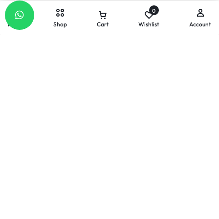
0
Home
Shop
Cart
Wishlist
Account
选择选项
联系我们
电邮
联系我们的热线 早上9点至下
留下您的疑问：
午 6点 GMT +8 (Malaysia).
info@celllabs2u.com
1800-22-0822
保持联系
收到最新产品质料、促销活动还有更多好康分享