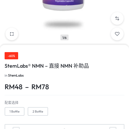
1/6
-60%
StemLabs® NMN – 直接 NMN 补助品
in
StemLabs
RM
48
–
RM
78
配套选择
1 Bottle
2 Bottle