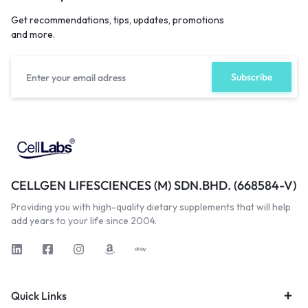
Get recommendations, tips, updates, promotions
and more.
CELLGEN LIFESCIENCES (M) SDN.BHD. (668584-V)
Providing you with high-quality dietary supplements that will help
add years to your life since 2004.
Quick Links