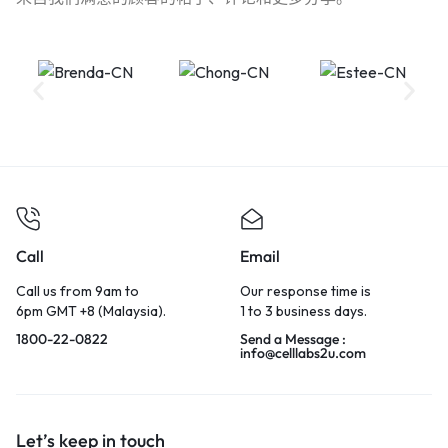
Call
Email
Call us from 9am to
Our response time is
6pm GMT +8 (Malaysia).
1 to 3 business days.
1800-22-0822
Send a Message :
info@celllabs2u.com
Let’s keep in touch